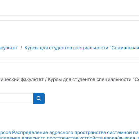
культет
Курсы для студентов специальности "Социальная
Wyszukaj kursy
рсов Распределение адресного пространства системной пам
еделение адресного пространства устройств ввода/вывода, 