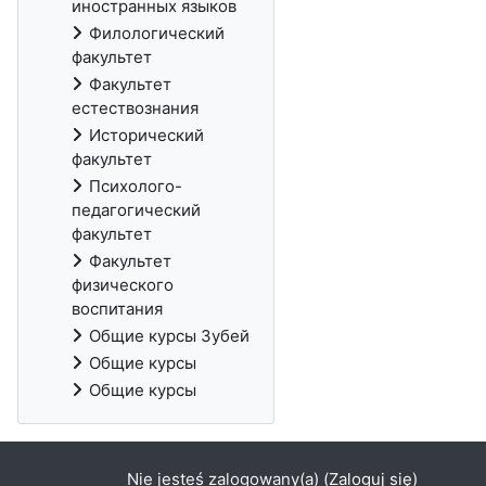
иностранных языков
Филологический
факультет
Факультет
естествознания
Исторический
факультет
Психолого-
педагогический
факультет
Факультет
физического
воспитания
Общие курсы Зубей
Общие курсы
Общие курсы
Nie jesteś zalogowany(a) (
Zaloguj się
)