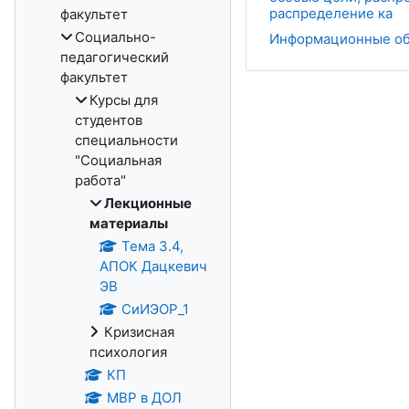
распределение ка
факультет
Социально-
Информационные обр
педагогический
факультет
Курсы для
студентов
специальности
"Социальная
работа"
Лекционные
материалы
Тема 3.4,
АПОК Дацкевич
ЭВ
СиИЭОР_1
Кризисная
психология
КП
МВР в ДОЛ