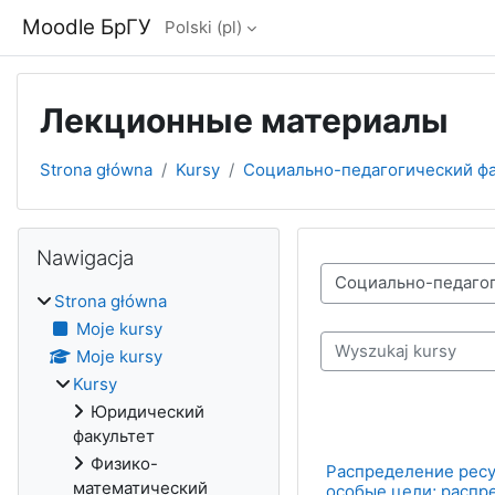
Przejdź do głównej zawartości
Moodle БрГУ
Polski ‎(pl)‎
Лекционные материалы
Strona główna
Kursy
Социально-педагогический фа
Bloki
Pomiń Nawigacja
Nawigacja
Kategorie kursów
Strona główna
Moje kursy
Wyszukaj kursy
Moje kursy
Kursy
Юридический
факультет
Физико-
Распределение ресу
математический
особые цели; распр