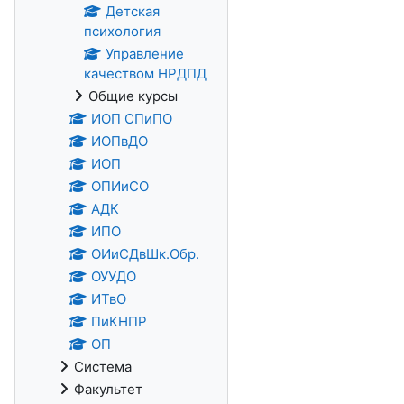
Детская
психология
Управление
качеством НРДПД
Общие курсы
ИОП СПиПО
ИОПвДО
ИОП
ОПИиСО
АДК
ИПО
ОИиСДвШк.Обр.
ОУУДО
ИТвО
ПиКНПР
ОП
Система
Факультет