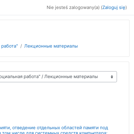
Nie jesteś zalogowany(a) (
Zaloguj się
)
 работа"
Лекционные материалы
яти, отведение отдельных областей памяти под
в том числе для системных средств компьютера;