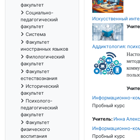
факультет
Социально-
Искусственный инте
педагогический
факультет
Учите
Система
Факультет
Аддиктология: псих
иностранных языков
Насто
Филологический
метод
факультет
комму
Факультет
польз
естествознания
Исторический
Учите
факультет
Информационно-ком
Психолого-
Пробный курс
педагогический
факультет
Учитель:
Инна Алек
Факультет
Информационно-ком
физического
воспитания
Пробный курс