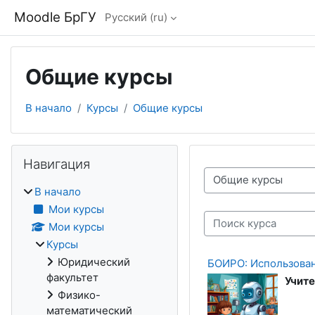
Перейти к основному содержанию
Moodle БрГУ
Русский ‎(ru)‎
Общие курсы
В начало
Курсы
Общие курсы
Блоки
Пропустить Навигация
Навигация
Категории курсов
В начало
Мои курсы
Поиск курса
Мои курсы
Курсы
Юридический
БОИРО: Использован
факультет
Учите
Физико-
математический