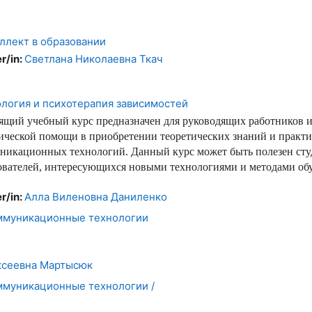
ллект в образовании
r/in:
Светлана Николаевна Ткач
ология и психотерапия зависимостей
ящий учебный курс предназначен для руководящих работников и
ической помощи в приобретении теоретических знаний и практ
никационных технологий. Данный курс может быть полезен студ
ователей, интересующихся новыми технологиями и методами об
r/in:
Алла Виленовна Даниленко
муникационные технологии
ксеевна Мартысюк
муникационные технологии /