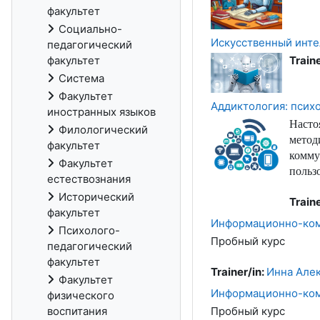
факультет
Социально-
Искусственный инте
педагогический
факультет
Traine
Система
Факультет
Аддиктология: псих
иностранных языков
Насто
Филологический
метод
факультет
комму
Факультет
польз
естествознания
Исторический
Traine
факультет
Информационно-ком
Психолого-
Пробный курс
педагогический
факультет
Trainer/in:
Инна Але
Факультет
Информационно-ком
физического
воспитания
Пробный курс