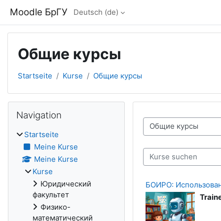
Zum Hauptinhalt
Moodle БрГУ
Deutsch ‎(de)‎
Общие курсы
Startseite
Kurse
Общие курсы
Blöcke
Navigation überspringen
Navigation
Kursbereiche
Startseite
Meine Kurse
Kurse suchen
Meine Kurse
Kurse
Юридический
БОИРО: Использован
факультет
Traine
Физико-
математический